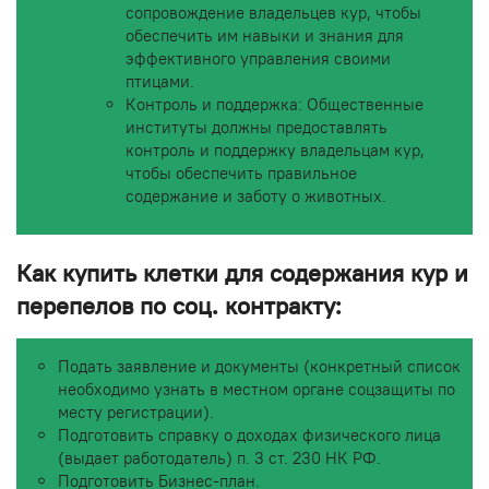
сопровождение владельцев кур, чтобы
обеспечить им навыки и знания для
эффективного управления своими
птицами.
Контроль и поддержка: Общественные
институты должны предоставлять
контроль и поддержку владельцам кур,
чтобы обеспечить правильное
содержание и заботу о животных.
Как купить клетки для содержания кур и
перепелов по соц. контракту:
Подать заявление и документы (конкретный список
необходимо узнать в местном органе соцзащиты по
месту регистрации).
Подготовить справку о доходах физического лица
(выдает работодатель) п. 3 ст. 230 НК РФ.
Подготовить Бизнес-план.